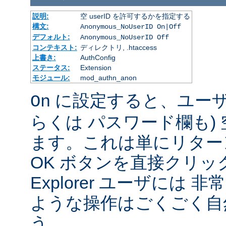
説明:
空 userID を許可するかを指定する
構文:
Anonymous_NoUserID On|Off
デフォルト:
Anonymous_NoUserID Off
コンテキスト:
ディレクトリ, .htaccess
上書き:
AuthConfig
ステータス:
Extension
モジュール:
mod_authn_anon
に設定すると、ユーザは 
On
らくは パスワード欄も)
ます。これは単にリター
OK ボタンを直接クリック
Explorer ユーザには
ような操作はごくごく自
う。