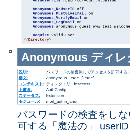
AuthUserFile
/
path
/
to
/
your
/.
htpasswd

Anonymous_NoUserID
 off

Anonymous_MustGiveEmail
 on

Anonymous_VerifyEmail
 on

Anonymous_LogEmail
 on

Anonymous
 anonymous guest www test welcome
Require
</
Directory
>
Anonymous
ディレ
説明:
パスワードの検査無しでアクセスを許可する us
構文:
Anonymous
user
[
user
] ...
コンテキスト:
ディレクトリ, .htaccess
上書き:
AuthConfig
ステータス:
Extension
モジュール:
mod_authn_anon
パスワードの検査をしな
可する「魔法の」 userI