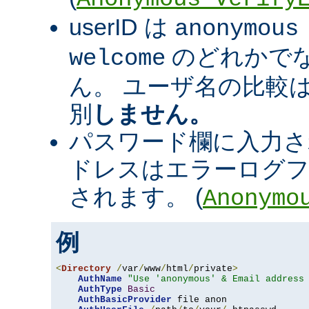
userID は
anonymous
のどれかで
welcome
ん。 ユーザ名の比較
別
しません。
パスワード欄に入力さ
ドレスはエラーログフ
されます。 (
Anonymo
例
<
Directory
/
var
/
www
/
html
/
private
>
AuthName
"Use 'anonymous' & Email address
AuthType
Basic
AuthBasicProvider
 file anon
