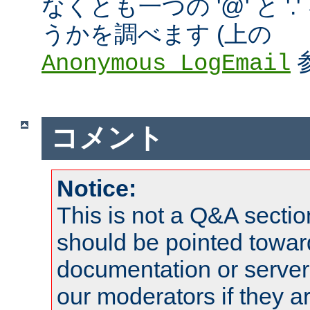
なくとも一つの '@' と '
うかを調べます (上の
Anonymous_LogEmail
コメント
Notice:
This is not a Q&A sect
should be pointed towar
documentation or serve
our moderators if they a