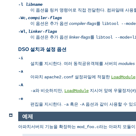
-l
libname
이 옵션을 링커 명령어로 직접 전달한다. 컴파일때 사용
-Wc,
compiler-flags
이 옵션은 추가 옵션
compiler-flags
를
libtool --mode
-Wl,
linker-flags
이 옵션은 추가 옵션
linker-flags
를
libtool --mode=l
DSO 설치과 설정 옵션
-i
설치를 지시한다. 여러 동적공유객체를 서버의
modules
-a
아파치
설정파일에 적절한
apache2.conf
LoadModule
-A
와 비슷하지만,
지시어 앞에 우물정자(
-a
LoadModule
#
-e
편집을 지시한다.
혹은
옵션과 같이 사용할 수 있
-a
-A
예제
아파치서버의 기능을 확장하는
라는 아파치 모듈이
mod_foo.c