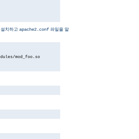
에 설치하고
파일을 알
apache2.conf
odules/mod_foo.so