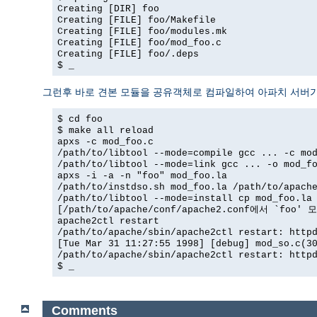
Creating [DIR] foo
Creating [FILE] foo/Makefile
Creating [FILE] foo/modules.mk
Creating [FILE] foo/mod_foo.c
Creating [FILE] foo/.deps
$ _
그런후 바로 견본 모듈을 공유객체로 컴파일하여 아파치 서버가
$ cd foo
$ make all reload
apxs -c mod_foo.c
/path/to/libtool --mode=compile gcc ... -c mo
/path/to/libtool --mode=link gcc ... -o mod_f
apxs -i -a -n "foo" mod_foo.la
/path/to/instdso.sh mod_foo.la /path/to/apach
/path/to/libtool --mode=install cp mod_foo.la
[/path/to/apache/conf/apache2.conf에서 `foo
apache2ctl restart
/path/to/apache/sbin/apache2ctl restart: http
[Tue Mar 31 11:27:55 1998] [debug] mod_so.c(3
/path/to/apache/sbin/apache2ctl restart: http
$ _
Comments