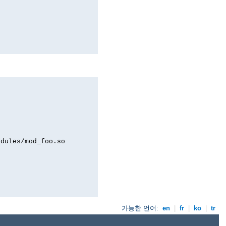
odules/mod_foo.so
가능한 언어:
en
|
fr
|
ko
|
tr