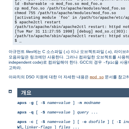
ld -Bshareable -o mod_foo.so mod_foo.o
cp mod_foo.so /path/to/apache/modules/mod_foo.so
chmod 755 /path/to/apache/modules/mod_foo.so
[activating module `foo' in /path/to/apache/etc/a
$ apache2ctl restart
/path/to/apache/sbin/apache2ctl restart: httpd no
[Tue Mar 31 11:27:55 1998] [debug] mod_so.c(303):
/path/to/apache/sbin/apache2ctl restart: httpd st
$ _
아규먼트
files
에는 C 소스파일 (.c) 이나 오브젝트파일 (.o), 라이브
모음파일은 링크에만 사용한다. 그러나 컴파일한 오브젝트를 사용하려면
independent code)로 컴파일해야 한다. GCC의 경우
을 사용
-fpic
고하라.
아파치의 DSO 지원에 대한 더 자세한 내용은
문서를 참고
mod_so
개요
apxs
-
g
[ -
S
name
=
value
] -
n
modname
apxs
-
q
[ -
S
name
=
value
]
query
...
apxs
-
c
[ -
S
name
=
value
] [ -
o
dsofile
] [ -
I
in
Wl,
linker-flags
]
files
...