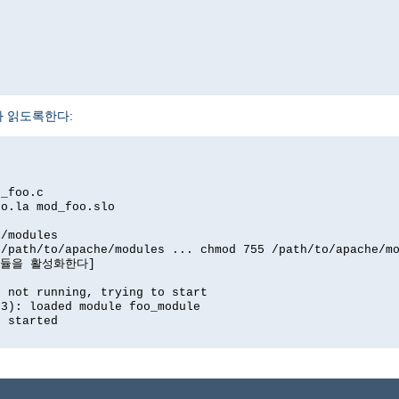
 읽도록한다:
d_foo.c
oo.la mod_foo.slo
e/modules
 /path/to/apache/modules ... chmod 755 /path/to/apache/m
' 모듈을 활성화한다]
d not running, trying to start
03): loaded module foo_module
d started