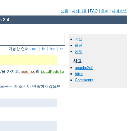
모듈
|
지시어들
|
FAQ
|
용어
|
사이트맵
 2.4
개요
옵션
가능한 언어:
en
|
fr
|
ko
|
tr
예제
참고
apache2ctl
일
을 가지고,
의
mod_so
LoadModule
httpd
Comments
도구는 이 조건이 만족하지않으면