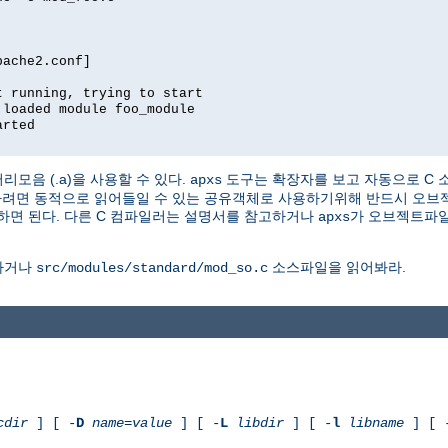
pache2.conf]
t running, trying to start
 loaded module foo_module
arted
러리모음 (.a)을 사용할 수 있다.
도구는 확장자를 보고 자동으로 C 
apxs
 동적으로 읽어들일 수 있는 공유객체로 사용하기위해 반드시 오브젝트를 위
하면 된다. 다른 C 컴파일러는 설명서를 참고하거나
가 오브젝트파일
apxs
하거나
소스파일을 읽어봐라.
src/modules/standard/mod_so.c
cdir
] [ -
D
name
=
value
] [ -
L
libdir
] [ -
l
libname
] [ 