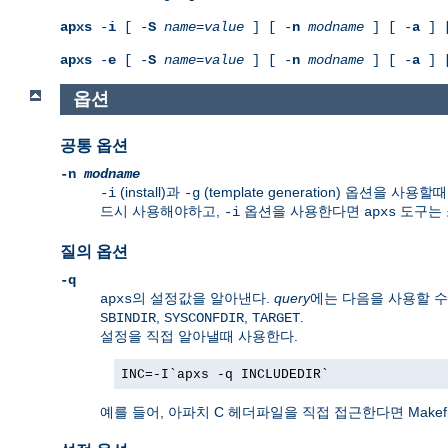
apxs
-
i
[ -
S
name
=
value
] [ -
n
modname
] [ -
a
] 
apxs
-
e
[ -
S
name
=
value
] [ -
n
modname
] [ -
a
] 
옵션
공통 옵션
-n
modname
(install)과
(template generation) 옵션
-i
-g
드시 사용해야하고,
옵션을 사용한다면
도구는 
-i
apxs
질의 옵션
-q
의 설정값을 알아낸다.
query
에는 다음을 사용할 수
apxs
,
,
.
SBINDIR
SYSCONFDIR
TARGET
설정을 직접 알아낼때 사용한다.
INC=-I`apxs -q INCLUDEDIR`
예를 들어, 아파치 C 헤더파일을 직접 접근한다면 Makef