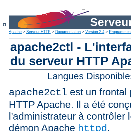
Serveu
Apache
>
Serveur HTTP
>
Documentation
>
Version 2.4
>
Programmes
apache2ctl - L'interf
du serveur HTTP Ap
Langues Disponible
est un frontal
apache2ctl
HTTP Apache. Il a été conç
l'administrateur à contrôler
démon Apache
.
httpd