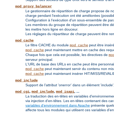
mod_proxy_balancer
Le gestionnaire de répartition de charge propose de nou
charge pendant l'exécution ont été améliorées (possibi
Configuration à l'exécution d'un sous-ensemble de par
Les membres du groupe de répartition peuvent être défi
les mettre hors ligne en douceur.
Les règlages du répartiteur de charge peuvent être re
mod_cache
Le filtre CACHE du module
peut être inséré
mod_cache
peut maintenant mettre en cache des req
mod_cache
Chaque fois que cela est possible, les directives de
mo
serveur principal.
L'URL de base des URLs en cache peut être personnali
peut maintenant servir du contenu non mis à
mod_cache
peut maintenant insérer HIT/MISS/REVALI
mod_cache
mod_include
Support de l'attribut 'onerror' dans un élément 'inclu
,
,
, ...
mod_cgi
mod_include
mod_isapi
La traduction des en-têtes en variables d'environnement
via injection d'en-têtes. Les en-têtes contenant des 
variables d'environnement dans Apache
présente quelq
affecte tous les modules qui utilisent ces variables d'e