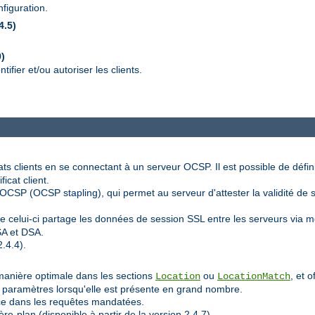
figuration.
4.5)
0)
ifier et/ou autoriser les clients.
icats clients en se connectant à un serveur OCSP. Il est possible de défi
icat client.
CSP (OCSP stapling), qui permet au serveur d'attester la validité de so
e celui-ci partage les données de session SSL entre les serveurs via
SA et DSA.
.4.4).
manière optimale dans les sections
ou
, et 
Location
LocationMatch
ux paramètres lorsqu'elle est présente en grand nombre.
rce dans les requêtes mandatées.
re-plan (disponible à partir de la version 2.4.7).