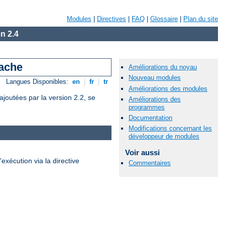
Modules
|
Directives
|
FAQ
|
Glossaire
|
Plan du site
n 2.4
pache
Améliorations du noyau
Nouveau modules
Langues Disponibles:
en
|
fr
|
tr
Améliorations des modules
joutées par la version 2.2, se
Améliorations des
programmes
Documentation
Modifications concernant les
développeur de modules
Voir aussi
'exécution via la directive
Commentaires