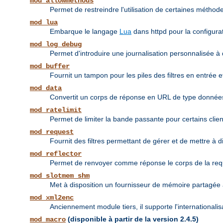
mod_allowmethods
Permet de restreindre l'utilisation de certaines méthodes
mod_lua
Embarque le langage
Lua
dans httpd pour la configurat
mod_log_debug
Permet d'introduire une journalisation personnalisée à 
mod_buffer
Fournit un tampon pour les piles des filtres en entrée et
mod_data
Convertit un corps de réponse en URL de type donné
mod_ratelimit
Permet de limiter la bande passante pour certains clien
mod_request
Fournit des filtres permettant de gérer et de mettre à 
mod_reflector
Permet de renvoyer comme réponse le corps de la requête
mod_slotmem_shm
Met à disposition un fournisseur de mémoire partagée à
mod_xml2enc
Anciennement module tiers, il supporte l'internationali
(disponible à partir de la version 2.4.5)
mod_macro