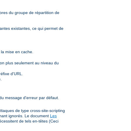
mbres du groupe de répartition de
tantes existantes, ce qui permet de
t la mise en cache.
non plus seulement au niveau du
éfixe d'URL.
.
 du message d'erreur par défaut.
ttaques de type cross-site-scripting
tenant ignorés. Le document
Les
cessitent de tels en-têtes (Ceci