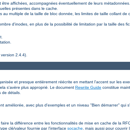
 être affichées, accompagnées éventuellement de leurs métadonnées
duelles présentes dans le cache.
au multiple de la taille de bloc donnée, les limites de taille collant de ce
bre d'inodes, en plus de la possibilité de limitation par la taille des fic
t.
tation.
 version 2.4.4).
anisée et presque entièrement réécrite en mettant l'accent sur les exemp
ue cela s'avère plus approprié. Le document
Rewrite Guide
constitue main
 de détails.
t améliorée, avec plus d'exemples et un niveau "Bien démarrer" qui s'
n faire la différence entre les fonctionnalités de mise en cache de la 
ype clé/valeur fournie par l'interface
socache
, mais aussi pour couvrir