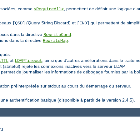
 associées, comme
, permettent de définir une logique d'a
<RequireAll>
apeaux
(Query String Discard) et
qui permettent de simplifi
[QSD]
[END]
exes dans la directive
.
RewriteCond
tions dans la directive
.
RewriteMap
iqués.
et
, ainsi que d'autres améliorations dans le traiteme
lTTL
LDAPTimeout
 (stateful) rejète les connexions inactives vers le serveur LDAP.
 permet de journaliser les informations de débogage fournies par la boît
ration préinterprétée sur stdout au cours du démarrage du serveur.
 authentification basique (disponible à partir de la version 2.4.5).
GI.