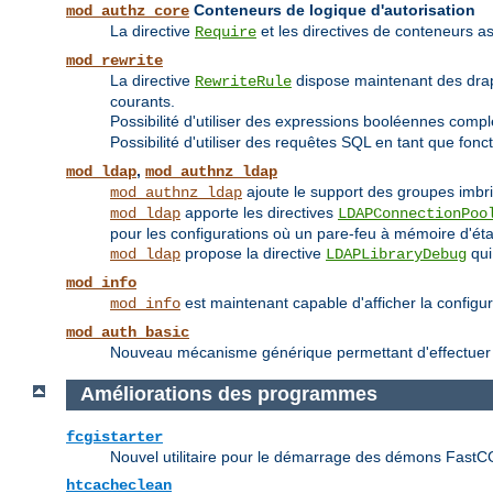
Conteneurs de logique d'autorisation
mod_authz_core
La directive
et les directives de conteneurs
Require
mod_rewrite
La directive
dispose maintenant des dr
RewriteRule
courants.
Possibilité d'utiliser des expressions booléennes compl
Possibilité d'utiliser des requêtes SQL en tant que fonc
,
mod_ldap
mod_authnz_ldap
ajoute le support des groupes imbr
mod_authnz_ldap
apporte les directives
mod_ldap
LDAPConnectionPoo
pour les configurations où un pare-feu à mémoire d'état
propose la directive
qui
mod_ldap
LDAPLibraryDebug
mod_info
est maintenant capable d'afficher la configu
mod_info
mod_auth_basic
Nouveau mécanisme générique permettant d'effectuer une
Améliorations des programmes
fcgistarter
Nouvel utilitaire pour le démarrage des démons FastC
htcacheclean