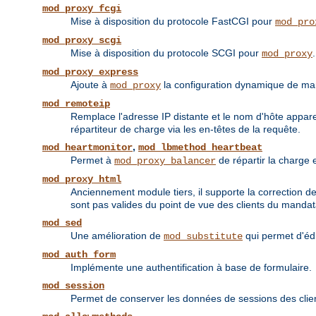
mod_proxy_fcgi
Mise à disposition du protocole FastCGI pour
mod_pro
mod_proxy_scgi
Mise à disposition du protocole SCGI pour
.
mod_proxy
mod_proxy_express
Ajoute à
la configuration dynamique de ma
mod_proxy
mod_remoteip
Remplace l'adresse IP distante et le nom d'hôte appare
répartiteur de charge via les en-têtes de la requête.
,
mod_heartmonitor
mod_lbmethod_heartbeat
Permet à
de répartir la charge 
mod_proxy_balancer
mod_proxy_html
Anciennement module tiers, il supporte la correction d
sont pas valides du point de vue des clients du mandat
mod_sed
Une amélioration de
qui permet d'éd
mod_substitute
mod_auth_form
Implémente une authentification à base de formulaire.
mod_session
Permet de conserver les données de sessions des cli