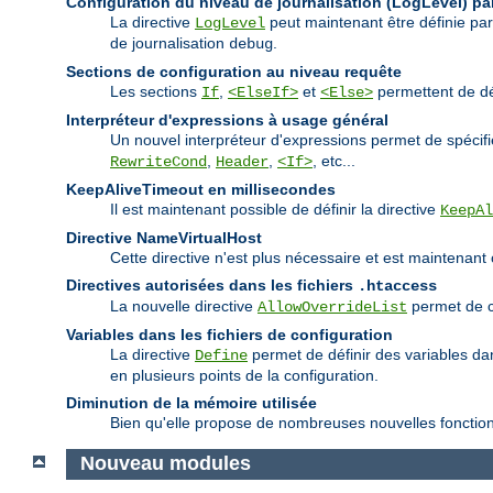
Configuration du niveau de journalisation (LogLevel) par
La directive
peut maintenant être définie pa
LogLevel
de journalisation
.
debug
Sections de configuration au niveau requête
Les sections
,
et
permettent de déf
If
<ElseIf>
<Else>
Interpréteur d'expressions à usage général
Un nouvel interpréteur d'expressions permet de spécif
,
,
, etc...
RewriteCond
Header
<If>
KeepAliveTimeout en millisecondes
Il est maintenant possible de définir la directive
KeepAl
Directive NameVirtualHost
Cette directive n'est plus nécessaire et est maintenant
Directives autorisées dans les fichiers
.htaccess
La nouvelle directive
permet de co
AllowOverrideList
Variables dans les fichiers de configuration
La directive
permet de définir des variables dans
Define
en plusieurs points de la configuration.
Diminution de la mémoire utilisée
Bien qu'elle propose de nombreuses nouvelles fonctionna
Nouveau modules