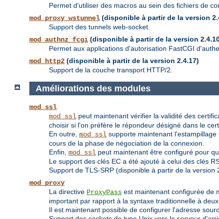
Permet d'utiliser des macros au sein des fichiers de con
(disponible à partir de la version 2.
mod_proxy_wstunnel
Support des tunnels web-socket.
(disponible à partir de la version 2.4.1
mod_authnz_fcgi
Permet aux applications d'autorisation FastCGI d'authent
(disponible à partir de la version 2.4.17)
mod_http2
Support de la couche transport HTTP/2.
Améliorations des modules
mod_ssl
peut maintenant vérifier la validité des certif
mod_ssl
choisir si l'on préfère le répondeur désigné dans le certif
En outre,
supporte maintenant l'estampillage O
mod_ssl
cours de la phase de négociation de la connexion.
Enfin,
peut maintenant être configuré pour qu
mod_ssl
Le support des clés EC a été ajouté à celui des clés R
Support de TLS-SRP (disponible à partir de la version 2
mod_proxy
La directive
est maintenant configurée de 
ProxyPass
important par rapport à la syntaxe traditionnelle à de
Il est maintenant possible de configurer l'adresse sou
Support des sockets de type Unix vers le serveur d'arriè