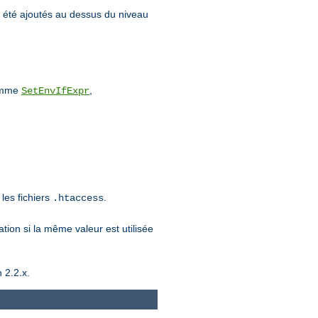
 été ajoutés au dessus du niveau
comme
,
SetEnvIfExpr
les fichiers
.
.htaccess
ation si la même valeur est utilisée
 2.2.x.