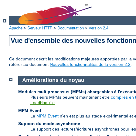
Apache
>
Serveur HTTP
>
Documentation
>
Version 2.4
Vue d'ensemble des nouvelles fonctionn
Ce document décrit les modifications majeures apportées par la ve
référer au document
Nouvelles fonctionnalités de la version 2.2
.
Améliorations du noyau
Modules multiprocessus (MPMs) chargeables à l'exécut
Plusieurs MPMs peuvent maintenant être
compilés en 
.
LoadModule
MPM Event
Le
MPM Event
n'en est plus au stade expérimental et 
Support du mode asynchrone
Le support des lectures/écritures asynchrones pour les