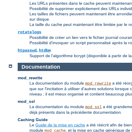
Les URLs présentes dans le cache peuvent maintenant
Possibilité de supprimer explicitement des URLs indivi
Les tailles de fichiers peuvent maintenant être arrondies 
sur disque.
La taille du cache peut maintenant être limitée par le nom
rotatelogs
Possibilité de créer un lien vers le fichier journal couran
Possibilité d'invoquer un script personnalisé après la ro
,
htpasswd
htdbm
Support de l'algorithme bcrypt (disponible à partir de la
Documentation
mod_rewrite
La documentation du module
a été réorg
mod_rewrite
que sur l'incitation à utiliser d'autres solutions lorsq
niveau ; il est mieux organisé et contient beaucoup plus
mod_ssl
La documentation du module
a été grandemen
mod_ssl
déjà présents dans la précédente documentation.
Caching Guide
Le
Guide de la mise en cache
a été réécrit afin de bie
module
, et la mise en cache générique de t
mod_cache