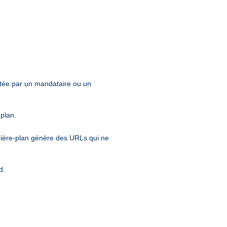
entée par un mandataire ou un
-plan.
rrière-plan génère des URLs qui ne
d.