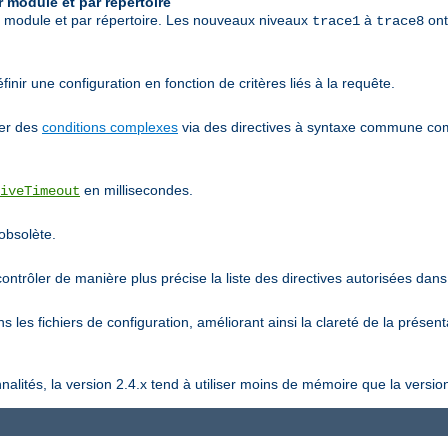
 module et par répertoire
r module et par répertoire. Les nouveaux niveaux
à
ont
trace1
trace8
inir une configuration en fonction de critères liés à la requête.
ier des
conditions complexes
via des directives à syntaxe commune 
en millisecondes.
iveTimeout
 obsolète.
ntrôler de manière plus précise la liste des directives autorisées dans 
 les fichiers de configuration, améliorant ainsi la clareté de la présent
lités, la version 2.4.x tend à utiliser moins de mémoire que la version