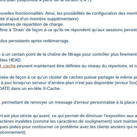
velles fonctionnalités. Ainsi, les possibilités de configuration des me
lité d'ajout d'un membre supplémentaire).
amètres de répartition de charge.
nis à 'Drain' de façon à ce qu'ils ne répondent qu'aux sessions persis
ndus persistants après redémarrage.
 à un certain point de la chaîne de filtrage pour contrôler plus finemen
uêtes HEAD.
peuvent maintenant être définies au niveau du répertoire, et 
d_cache
sée de façon à ce qu'un cluster de caches puisse partager le même pr
 jour lorsqu'un serveur d'arrière-plan n'est pas disponible (erreur 5xx)
DATE dans un en-tête X-Cache.
de', permettant de renvoyer un message d'erreur personnalisé à la place
 est plus stricte qu'avant, ce qui permet de diminuer l'exposition aux a
caractères invalides (comme les caractères de soulignement) sont main
ues pistes pour contourner ce problème avec les clients anciens qui né
nvironnement).