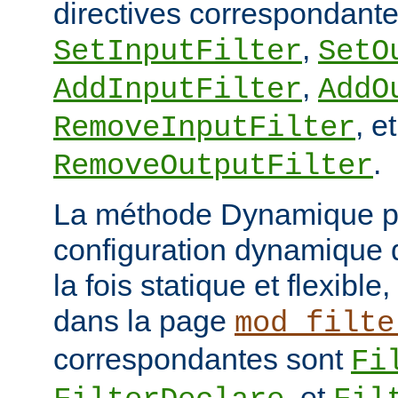
directives correspondante
,
SetInputFilter
SetO
,
AddInputFilter
AddO
, et
RemoveInputFilter
.
RemoveOutputFilter
La méthode Dynamique p
configuration dynamique de
la fois statique et flexibl
dans la page
mod_filte
correspondantes sont
Fi
, et