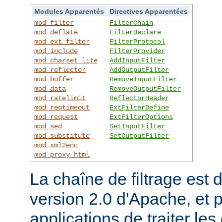
Modules Apparentés
Directives Apparentées
mod_filter
FilterChain
mod_deflate
FilterDeclare
mod_ext_filter
FilterProtocol
mod_include
FilterProvider
mod_charset_lite
AddInputFilter
mod_reflector
AddOutputFilter
mod_buffer
RemoveInputFilter
mod_data
RemoveOutputFilter
mod_ratelimit
ReflectorHeader
mod_reqtimeout
ExtFilterDefine
mod_request
ExtFilterOptions
mod_sed
SetInputFilter
mod_substitute
SetOutputFilter
mod_xml2enc
mod_proxy_html
La chaîne de filtrage est 
version 2.0 d'Apache, et 
applications de traiter le